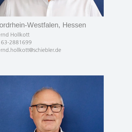
ordrhein-Westfalen, Hessen
rnd Hollkott
163-2881699
rnd.hollkott@schiebler.de