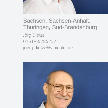
Sachsen, Sachsen-Anhalt,
Thüringen, Süd-Brandenburg
Jörg Dietze
0151-65285257
joerg.dietze@schiebler.de