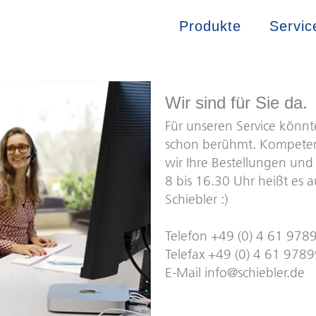
Produkte
Servic
Wir sind für Sie da.
Für unseren Service könnt
schon berühmt. Kompetent
wir Ihre Bestellungen und
8 bis 16.30 Uhr heißt es a
Schiebler :)
Telefon +49 (0) 4 61 97
Telefax +49 (0) 4 61 978
E-Mail info@schiebler.de