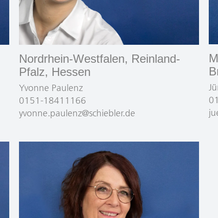
M
Nordrhein-Westfalen, Reinland-
B
Pfalz, Hessen
J
Yvonne Paulenz
0
0151-18411166
ju
yvonne.paulenz@schiebler.de