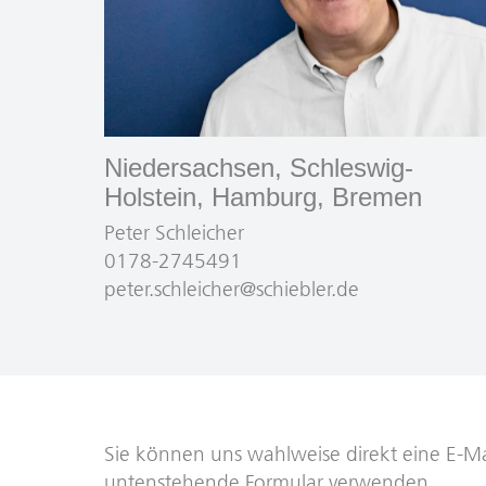
Niedersachsen, Schleswig-
Holstein, Hamburg, Bremen
Peter Schleicher
0178-2745491
peter.schleicher@schiebler.de
Sie können uns wahlweise direkt eine E-Ma
Service
Agreement
untenstehende Formular verwenden.