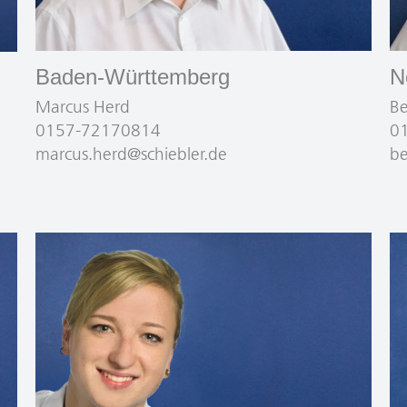
Baden-Württemberg
N
Marcus Herd
Be
0157-72170814
0
marcus.herd@schiebler.de
be