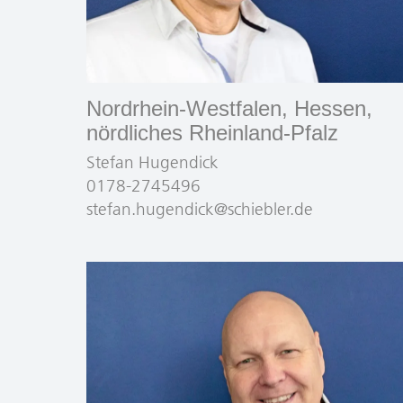
Nordrhein-Westfalen, Hessen,
nördliches Rheinland-Pfalz
Stefan Hugendick
0178-2745496
stefan.hugendick@schiebler.de