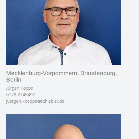
Mecklenburg-Vorpommern, Brandenburg,
Berlin
Jürgen Köppe
0178-2745492
juergen.koeppe@schiebler.de