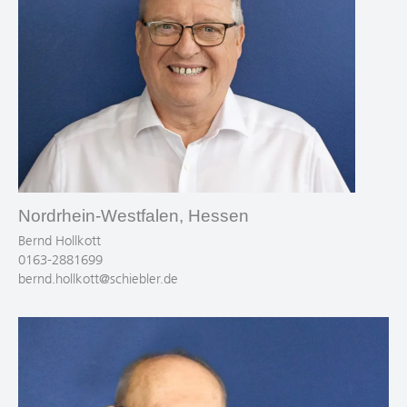
Nordrhein-Westfalen, Hessen
Bernd Hollkott
0163-2881699
bernd.hollkott@schiebler.de