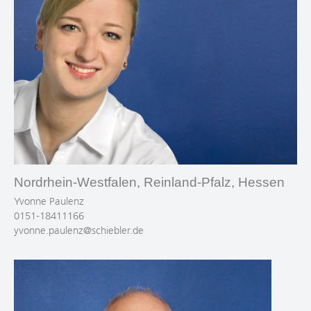
Nordrhein-Westfalen, Reinland-Pfalz, Hessen
Yvonne Paulenz
0151-18411166
yvonne.paulenz@schiebler.de