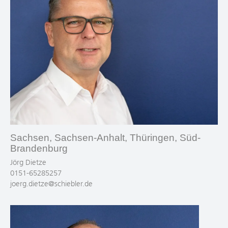
Sachsen, Sachsen-Anhalt, Thüringen, Süd-
Brandenburg
Jörg Dietze
0151-65285257
joerg.dietze@schiebler.de