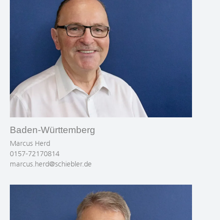
Baden-Württemberg
Marcus Herd
0157-72170814
marcus.herd@schiebler.de