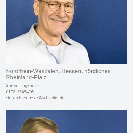
Nordrhein-Westfalen, Hessen, nördliches
Rheinland-Pfalz
Stefan Hugendick
0178-2745496
stefan.hugendick@schiebler.de