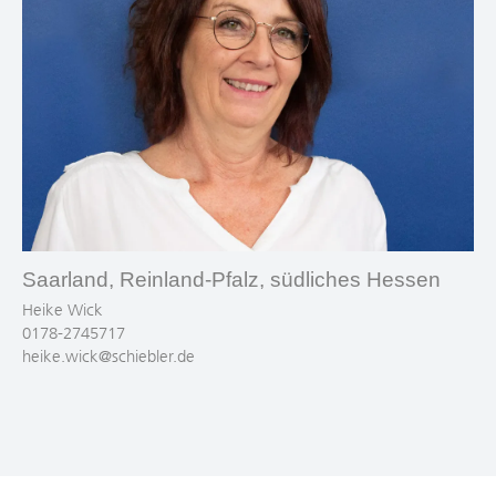
Saarland, Reinland-Pfalz, südliches Hessen
Heike Wick
0178-2745717
heike.wick@schiebler.de